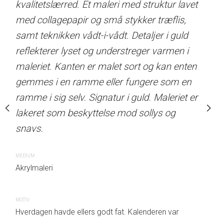
maleri med struktur lavet
kvalitetslærred. Et maleri med struktur lavet
kvalitetslærred. Et male
i-vådt. Detaljer i kobber
med collagepapir og små stykker træflis,
struktur lavet med sand
g understreger varmen og
samt teknikken vådt-i-vådt. Detaljer i guld
granulat. Detaljer i guld r
. Kanten er malet sort og
reflekterer lyset og understreger varmen i
understreger varmen i ma
i en ramme eller fungere
maleriet. Kanten er malet sort og kan enten
malet sort og kan enten
selv. Signatur i guld.
gemmes i en ramme eller fungere som en
ramme eller fungere som
t som beskyttelse mod
ramme i sig selv. Signatur i guld. Maleriet er
selv. Signatur i guld. Mal
lakeret som beskyttelse mod sollys og
beskyttelse mod sollys o
snavs.
MEDIUM
Akrylmaleri
MEDIUM
Akrylmaleri
MOTIV
hvad der skete. Det begyndte
Tragedien havde egentlig en poi
MOTIV
eskum, en håndfuld bær og et
endda. Men efter mødet med e
Hverdagen havde ellers godt fat. Kalenderen var