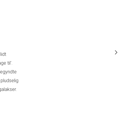
 er lakeret som beskyttelse mod
lidt
e til'.
nderen var opdateret, indkøbslisten
 begyndte
vor det skulle. Så skete der noget.
 pludselig
 alting overhalet af appelsinfarvet
galakser.
 der nægtede at følge instruktionerne.
mindelig dag, eksploderede i farve,
hold af livsglæde og c-vitamin.