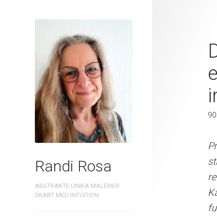
Da hindbærso
primadonna
e
at være des
i
100 x 80 cm
90
Professionelle malemedier
Pr
kobber fanger og reflekte
st
Randi Rosa
enten gemmes i en ramme
re
ABSTRAKTE UNIKA MALERIER
selv. Signatur i guld. Mal
Ka
SKABT MED INTUITION
sollys og snavs.
fu