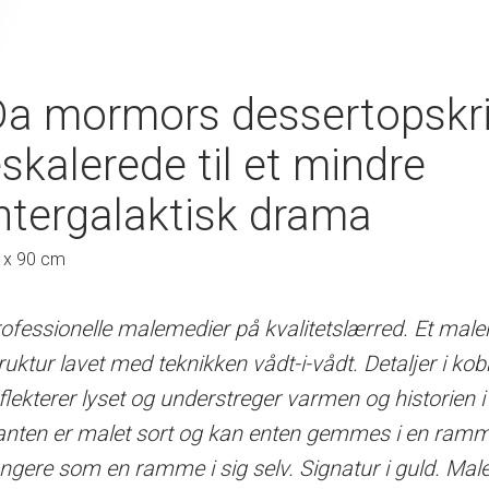
fticen fik
Da mormors dessertopskri
Da hverdagen 
DK
nykker og nægtede
skalerede til et mindre
og faldt direkte
Danish kro
sert
ntergalaktisk drama
vitaminbombe
Jeg er 
 x 90 cm
90 x 90 cm
 på kvalitetslærred. Detaljer i guld og
ofessionelle malemedier på kvalitetslærred. Et male
Professionelle malemedier på k
rer lyset. Kanten er malet sort og kan
ruktur lavet med teknikken vådt-i-vådt. Detaljer i kob
struktur lavet med collagepapi
 eller fungere som en ramme i sig
flekterer lyset og understreger varmen og historien i
teknikken vådt-i-vådt. Detaljer i
eriet er lakeret som beskyttelse mod
nten er malet sort og kan enten gemmes i en ramme
understreger varmen i maleriet
ngere som en ramme i sig selv. Signatur i guld. Male
enten gemmes i en ramme elle