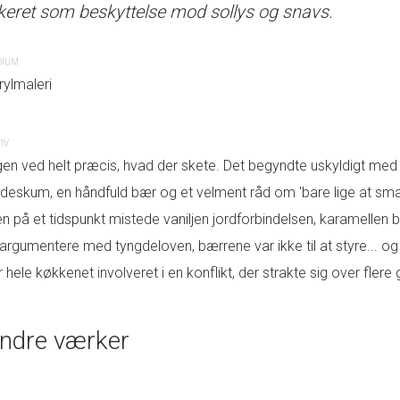
keret som beskyttelse mod sollys og snavs.
selv. Signatur i guld. Maleriet
sollys og snavs.
DIUM
rylmaleri
MEDIUM
Akrylmaleri
gen sagde, at den var en helt almindelig
IV
ersonligt. Fra den ene dag til den anden
gen ved helt præcis, hvad der skete. Det begyndte uskyldigt med 
MOTIV
 vafler. Den forlangte scenelys, dramatiske
ødeskum, en håndfuld bær og et velment råd om 'bare lige at smag
Hverdagen havde ellers godt fat. Kale
appede, før den overhovedet havde smeltet en
n på et tidspunkt mistede vaniljen jordforbindelsen, karamellen
skrevet, og alting lå nogenlunde dér, h
mmandoer gennem luften og insisterede på,
 argumentere med tyngdeloven, bærrene var ikke til at styre... og
Ingen ved helt hvad, men pludselig blev
l sidst havde alle glemt hvad softice er.
r hele køkkenet involveret i en konflikt, der strakte sig over flere 
begejstring, lyse omveje og en energi,
Det, der skulle have været endnu en al
bevægelse og et overraskende højt ind
ndre værker